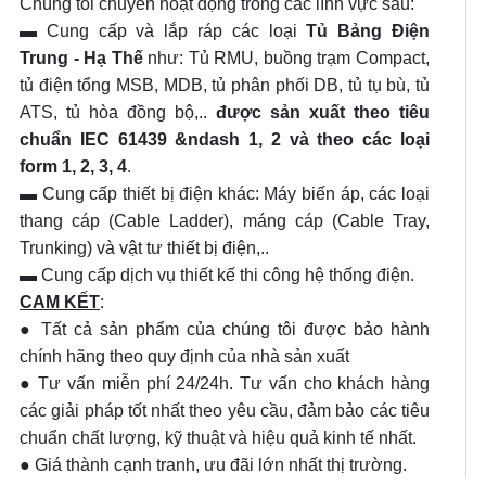
Chúng tôi chuyên hoạt động trong các lĩnh vực sau:
▬ Cung cấp và lắp ráp các loại
Tủ Bảng Điện
Trung - Hạ Thế
như: Tủ RMU, buồng trạm Compact,
tủ điện tổng MSB, MDB, tủ phân phối DB, tủ tụ bù, tủ
ATS, tủ hòa đồng bộ,..
được sản xuất theo tiêu
chuẩn IEC 61439 &ndash 1, 2 và theo các loại
form 1, 2, 3, 4
.
▬ Cung cấp thiết bị điện khác: Máy biến áp, các loại
thang cáp (Cable Ladder), máng cáp (Cable Tray,
Trunking) và vật tư thiết bị điện,..
▬ Cung cấp dịch vụ thiết kế thi công hệ thống điện.
CAM KẾT
:
● Tất cả sản phẩm của chúng tôi được bảo hành
chính hãng theo quy định của nhà sản xuất
● Tư vấn miễn phí 24/24h. Tư vấn cho khách hàng
các giải pháp tốt nhất theo yêu cầu, đảm bảo các tiêu
chuẩn chất lượng, kỹ thuật và hiệu quả kinh tế nhất.
● Giá thành cạnh tranh, ưu đãi lớn nhất thị trường.