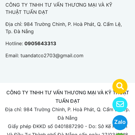
CÔNG TY TNHH TƯ VẤN THƯƠNG MẠI VÀ KỸ
THUẬT TUẤN ĐẠT
Địa chỉ: 984 Trường Chinh, P. Hoà Phát, Q. Cẩm Lệ,
Tp. Đà Nẵng
Hotline:
0905643313
Email:
tuandatco2703@gmail.com
CÔNG TY TNHH TƯ VẤN THƯƠNG MẠI VÀ KỸ THUẬT
TUẤN ĐẠT
Địa chỉ: 984 Trường Chinh, P. Hoà Phát, Q. Cẩm Lệ, Tp.
Đà Nẵng
Zalo
Giấy phép ĐKKD số 0401887290 - Do: Sở Kế Hoạch
Và Đầu Tư Thành phố Đà Nẵng cấp ngày 27/03/2018