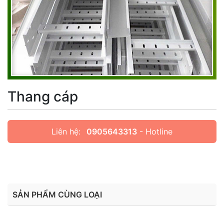
Thang cáp
Liên hệ:
0905643313
- Hotline
SẢN PHẨM CÙNG LOẠI