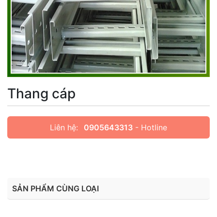
Thang cáp
Liên hệ:
0905643313
- Hotline
SẢN PHẨM CÙNG LOẠI